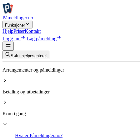
Påmeldinger
.
no
Funksjoner
Hjelp
Priser
Kontakt
Logg inn
Lag påmelding
Søk i hjelpesenteret
Arrangementer og påmeldinger
Betaling og utbetalinger
Kom i gang
Hva er Påmeldinger.no?