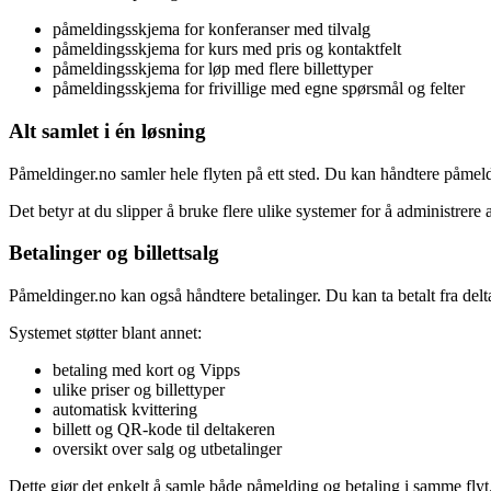
påmeldingsskjema for konferanser med tilvalg
påmeldingsskjema for kurs med pris og kontaktfelt
påmeldingsskjema for løp med flere billettyper
påmeldingsskjema for frivillige med egne spørsmål og felter
Alt samlet i én løsning
Påmeldinger.no samler hele flyten på ett sted. Du kan håndtere påmeld
Det betyr at du slipper å bruke flere ulike systemer for å administrere 
Betalinger og billettsalg
Påmeldinger.no kan også håndtere betalinger. Du kan ta betalt fra delt
Systemet støtter blant annet:
betaling med kort og Vipps
ulike priser og billettyper
automatisk kvittering
billett og QR-kode til deltakeren
oversikt over salg og utbetalinger
Dette gjør det enkelt å samle både påmelding og betaling i samme flyt