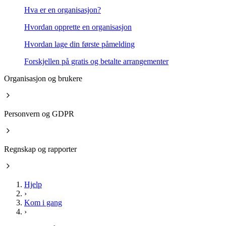
Hva er en organisasjon?
Hvordan opprette en organisasjon
Hvordan lage din første påmelding
Forskjellen på gratis og betalte arrangementer
Organisasjon og brukere
Personvern og GDPR
Regnskap og rapporter
Hjelp
›
Kom i gang
›