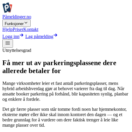
Påmeldinger
.
no
Funksjoner
Hjelp
Priser
Kontakt
Logg inn
Lag påmelding
Utnyttelsesgrad
Få mer ut av parkeringsplassene dere
allerede betaler for
Mange virksomheter leier et fast antall parkeringsplasser, mens
hybrid arbeidshverdag gjør at behovet varierer fra dag til dag. Når
ansatte booker parkering på forhånd, blir kapasiteten synlig, planbar
og enklere å fordele.
Det gir færre plasser som står tomme fordi noen har hjemmekontor,
eksterne møter eller ikke skal innom kontoret den dagen — og et
bedre grunnlag for å vurdere om dere faktisk trenger å leie like
mange plasser over tid.